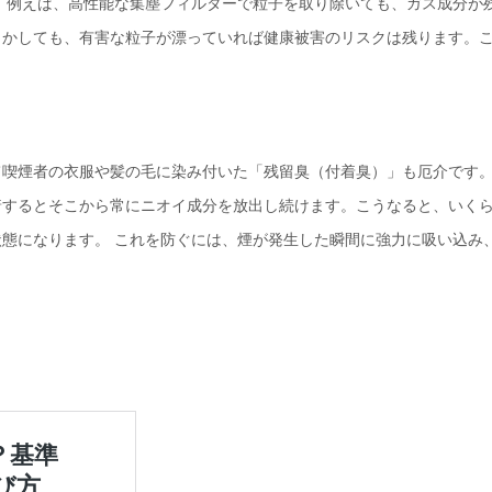
 例えば、高性能な集塵フィルターで粒子を取り除いても、ガス成分が
まかしても、有害な粒子が漂っていれば健康被害のリスクは残ります。
喫煙者の衣服や髪の毛に染み付いた「残留臭（付着臭）」も厄介です。
着するとそこから常にニオイ成分を放出し続けます。こうなると、いく
態になります。 これを防ぐには、煙が発生した瞬間に強力に吸い込み