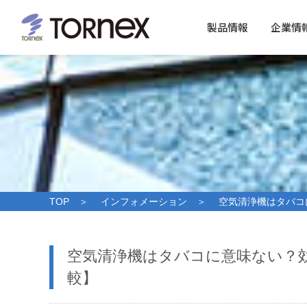
製品情報
企業情
TOP
＞
インフォメーション
＞ 空気清浄機はタバコに
空気清浄機はタバコに意味ない？
較】