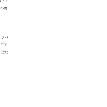
残って
この両
 タバ
ら空間
、壁な