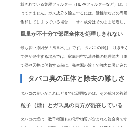
載されている集塵フィルター（HEPAフィルターなど）は
はできません。ガス成分を除去するには、活性炭などの専用
飽和してしまっている場合、ニオイ成分はそのまま通過し
風量が不十分で部屋全体を処理しきれない
最も多い原因が「風量不足」です。 タバコの煙は、吐き出
て煙が発生する場所では、家庭用空気清浄機の処理能力（風
て壁や天井に付着する前に、発生源の近くで強力に吸い込
タバコ臭の正体と除去の難しさ
タバコの臭いがこれほどまでに頑固なのは、その成分の複
粒子（煙）とガス臭の両方が混在している
タバコの煙は、数千種類もの化学物質が含まれる複合臭で