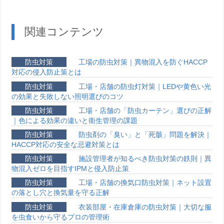
関連コンテンツ
防虫対策
工場の防虫対策｜異物混入を防ぐHACCP
対応の侵入防止策とは
防虫対策
工場・店舗の防虫灯対策｜LEDや黄色い光
の効果と失敗しない照明選びのコツ
防虫対策
工場・店舗の「防虫カーテン」選びの正解
｜色による効果の違いと衛生管理の課題
防虫対策
防虫剤の「臭い」と「死骸」問題を解決｜
HACCP対応の安全な忌避対策とは
防虫対策
施設管理者が知るべき防虫対策の鉄則｜異
物混入ゼロを目指すIPMと侵入防止策
防虫対策
工場・店舗の換気口防虫対策｜ネット設置
の落とし穴と換気量を守る正解
防虫対策
衣装部屋・在庫倉庫の防虫対策｜大切な服
を虫食いから守るプロの管理術