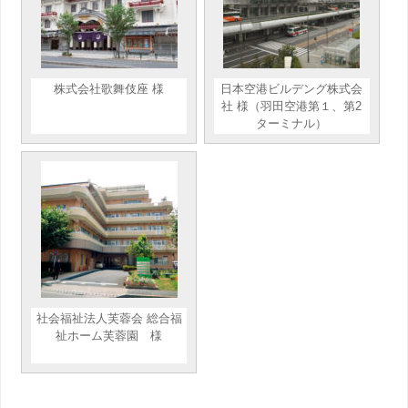
株式会社歌舞伎座 様
日本空港ビルデング株式会
社 様（羽田空港第１、第2
ターミナル）
社会福祉法人芙蓉会 総合福
祉ホーム芙蓉園 様