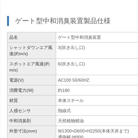
ゲート型中和消臭装置製品仕様
品名
ゲート型中和消臭装置
シャットダウンエア風
3(吹き出し口)
速(約m/s)
スポットエア風速(約
6(吹き出し口)
m/s)
電源(V)
AC100 50/60HZ
消費電力(W)
約180
材質
本体スチール
人感センサ
熱線式
中和消臭剤
天然植物精油
外形寸法(mm)
W1300×D600×H2250(本体天井まで)
通路幅:W900