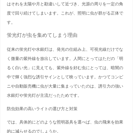
はそれを太陽や月と勘違いして近づき、光源の周りを一定の角
度で回り続けてしまいます。これが、照明に虫が群がる正体で
す。
蛍光灯が虫を集めてしまう理由
従来の蛍光灯や水銀灯は、発光の仕組み上、可視光線だけでな
く微量の紫外線を放出しています。人間にとってはただの「明
るく白い光」に見えても、紫外線を好む虫にとっては、暗闇の
中で輝く
強烈な誘引サイン
として映っています。かつてコンビ
ニや自動販売機に虫が大量に集まっていたのは、誘引力の強い
水銀灯や蛍光灯が主流だったためです。
防虫効果の高いライトの選び方と対策
では、具体的にどのような照明器具を選べば、虫の飛来を効果
的に減らせるのでしょうか。