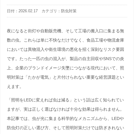
日付：2026.02.17 カテゴリ：防虫対策
夜になると街灯や自動販売機、そして工場の搬入口に集まる無
数の虫。これらは単に不快なだけでなく、食品工場や物流倉庫
においては
異物混入
や衛生環境の悪化を招く深刻なリスク要因
です。たった一匹の虫の混入が、製品の自主回収やSNSでの炎
上、企業のブランドイメージ失墜につながる現代において、照
明対策は「たかが電気」と片付けられない重要な経営課題とい
えます。
「照明をLEDに変えれば虫は減る」という話は広く知られてい
ますが、実は正しく選ばなければ十分な効果は得られません。
本記事では、虫が光に集まる科学的なメカニズムから、LEDや
防虫灯の正しい選び方、そして照明対策だけでは防ぎきれない