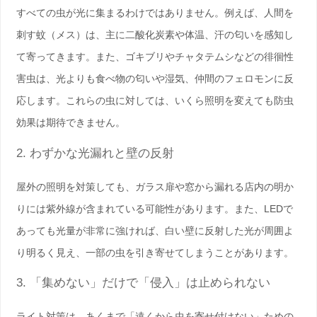
すべての虫が光に集まるわけではありません。例えば、人間を
刺す
蚊（メス）は、主に二酸化炭素や体温、汗の匂いを感知し
て寄ってきます。また、ゴキブリやチャタテムシ
などの徘徊性
害虫は、光よりも食べ物の匂いや湿気、仲間のフェロモンに反
応します。これらの虫に対しては、いくら照明を変えても防虫
効果は期待できません。
2. わずかな光漏れと壁の反射
屋外の照明を対策しても、ガラス扉や窓から漏れる
店内の明か
り
には紫外線が含まれている可能性があります。また、LEDで
あっても光量が非常に強ければ、白い壁に反射した光が周囲よ
り明るく見え、一部の虫を引き寄せてしまうことがあります。
3. 「集めない」だけで「侵入」は止められない
ライト対策は、あくまで「遠くから虫を寄せ付けない」ための