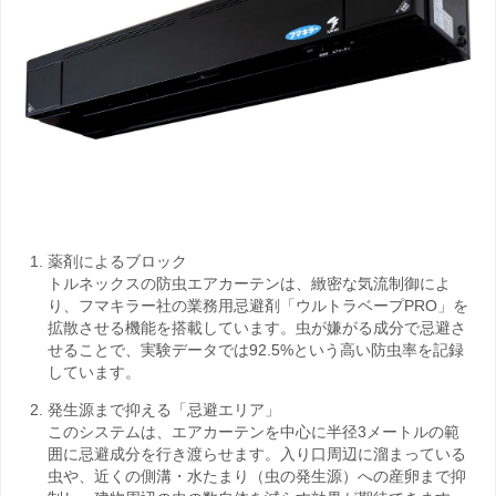
薬剤によるブロック
トルネックスの防虫エアカーテンは、緻密な気流制御によ
り、フマキラー社の業務用忌避剤「ウルトラベープPRO」を
拡散させる機能を搭載しています。虫が嫌がる成分で忌避さ
せることで、実験データでは92.5%という高い防虫率を記録
しています。
発生源まで抑える「忌避エリア」
このシステムは、エアカーテンを中心に半径3メートルの範
囲に忌避成分を行き渡らせます。入り口周辺に溜まっている
虫や、近くの側溝・水たまり（虫の発生源）への産卵まで抑