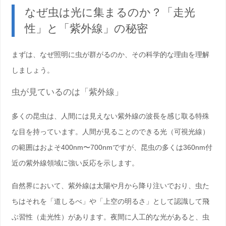
なぜ虫は光に集まるのか？「走光
性」と「紫外線」の秘密
まずは、なぜ照明に虫が群がるのか、その科学的な理由を理解
しましょう。
虫が見ているのは「紫外線」
多くの昆虫は、人間には見えない
紫外線
の波長を感じ取る特殊
な目を持っています。人間が見ることのできる光（可視光線）
の範囲はおよそ400nm〜700nmですが、昆虫の多くは
360nm付
近の紫外線領域
に強い反応を示します。
自然界において、紫外線は太陽や月から降り注いでおり、虫た
ちはそれを「道しるべ」や「上空の明るさ」として認識して飛
ぶ習性（
走光性
）があります。夜間に人工的な光があると、虫