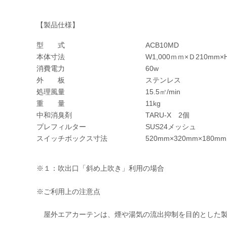
【製品仕様】
型 式
ACB10MD
本体寸法
W1,000ｍｍ×Ｄ210mm
消費電力
60w
外 板
ステンレス
処理風量
15.5㎥/min
重 量
11kg
中和消臭剤
TARU-X 2個
プレフィルター
SUS24メッシュ
スイッチボックス寸法
520mm×320mm×180mm
※１：吹出口「斜め上吹き」利用の場合
※ご利用上の注意点
屋外エアカーテンは、煙や湯気の流出抑制を目的とした製