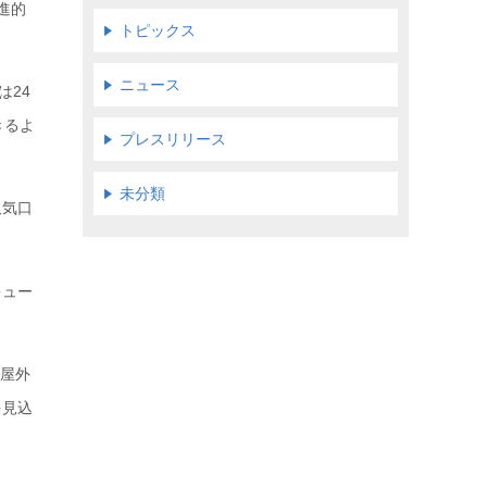
進的
トピックス
ニュース
は24
きるよ
プレスリリース
未分類
吸気口
キュー
の屋外
を見込