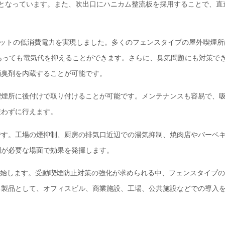
となっています。また、吹出口にハニカム整流板を採用することで、直
ットの低消費電力を実現しました。多くのフェンスタイプの屋外喫煙所
あっても電気代を抑えることができます。さらに、臭気問題にも対策で
消臭剤を内蔵することが可能です。
煙所に後付けで取り付けることが可能です。メンテナンスも容易で、
使わずに行えます。
す。工場の煙抑制、厨房の排気口近辺での湯気抑制、焼肉店やバーベ
制が必要な場面で効果を発揮します。
開始します。受動喫煙防止対策の強化が求められる中、フェンスタイプ
る製品として、オフィスビル、商業施設、工場、公共施設などでの導入