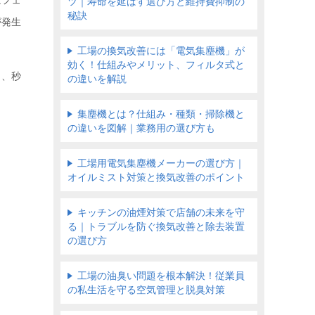
はフェ
ツ｜寿命を延ばす選び方と維持費抑制の
秘訣
が発生
工場の換気改善には「電気集塵機」が
効く！仕組みやメリット、フィルタ式と
し、秒
の違いを解説
集塵機とは？仕組み・種類・掃除機と
の違いを図解｜業務用の選び方も
工場用電気集塵機メーカーの選び方｜
オイルミスト対策と換気改善のポイント
キッチンの油煙対策で店舗の未来を守
る｜トラブルを防ぐ換気改善と除去装置
の選び方
工場の油臭い問題を根本解決！従業員
の私生活を守る空気管理と脱臭対策