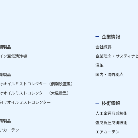
企業情報
備製品
会社概要
イン空気清浄機
企業理念・サスティナ
沿革
策製品
国内・海外拠点
けオイルミストコレクター（個別設置型）
けオイルミストコレクター（大風量型）
向けオイルミストコレクター
技術情報
人工竜巻形成技術
策製品
強制負圧制御技術
アカーテン
エアカーテン