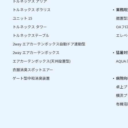
トルネックス アリア
トルネックス ポラリス
業務用
ユニット 15
据置型
トルネックス タワー
OAフ
トルネックステーブル
エレベ
2way エアカーテンボックス自動ドア連動型
2way エアカーテンボックス
猛暑対
エアカーテンボックス(天井設置型)
AQU
衣服消臭スポットエアー
ゲート型中和消臭装置
病院向
卓上プ
横流プ
有機溶