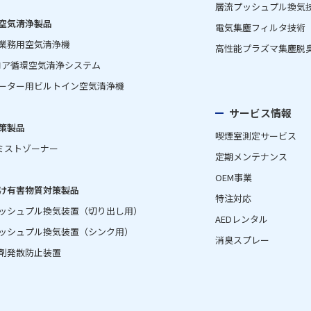
層流プッシュプル換気
空気清浄製品
電気集塵フィルタ技術
業務用空気清浄機
高性能プラズマ集塵脱
ロア循環空気清浄システム
ーター用ビルトイン空気清浄機
サービス情報
策製品
喫煙室測定サービス
Aミストゾーナー
定期メンテナンス
OEM事業
け有害物質対策製品
特注対応
ッシュプル換気装置（切り出し用）
AEDレンタル
ッシュプル換気装置（シンク用）
消臭スプレー
剤発散防止装置