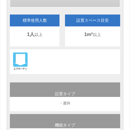
標準使用人数
設置スペース目安
1人
1m²
以上
以上
設置タイプ
・屋外
機能タイプ