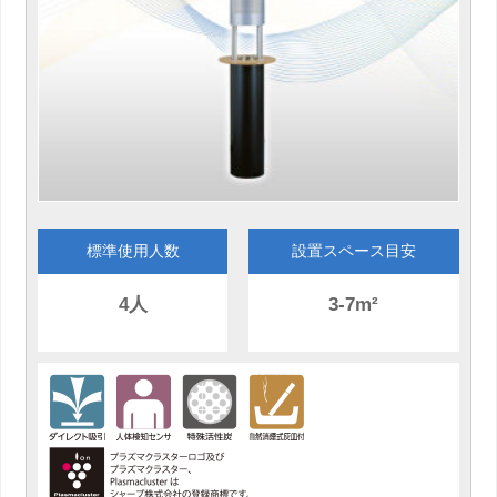
標準使用人数
設置スペース目安
4人
3-7m²