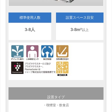
標準使用人数
設置スペース目安
3-8人
3-8m²
以上
設置タイプ
・喫煙室・飲食店