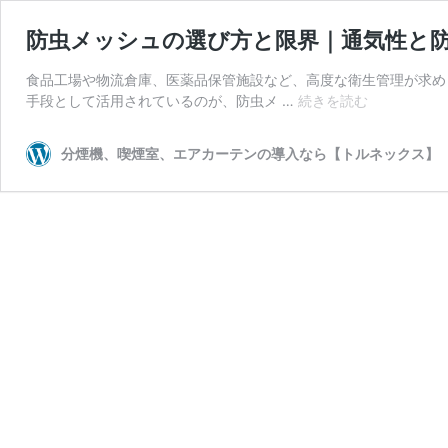
防虫メッシュの選び方と限界｜通気性と
食品工場や物流倉庫、医薬品保管施設など、高度な衛生管理が求め
防
手段として活用されているのが、防虫メ …
続きを読む
虫
メ
分煙機、喫煙室、エアカーテンの導入なら【トルネックス】
ッ
シ
ュ
の
選
び
方
と
限
界
｜
通
気
性